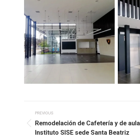
Navegación
PREVIOUS
entre
Remodelación de Cafetería y de aula
Proyecto
proyectos
Instituto SISE sede Santa Beatriz
anterior