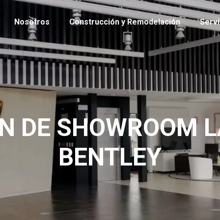
Nosotros
Construcción y Remodelación
Servi
N DE SHOWROOM L
BENTLEY