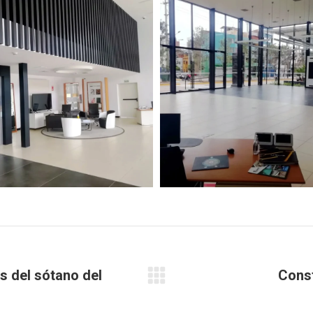
s del sótano del
Const
Proyecto
siguiente