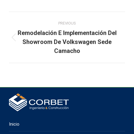
Navegación
PREVIOUS
entre
Remodelación E Implementación Del
Proyecto
proyectos
Showroom De Volkswagen Sede
anterior
Camacho
Inicio